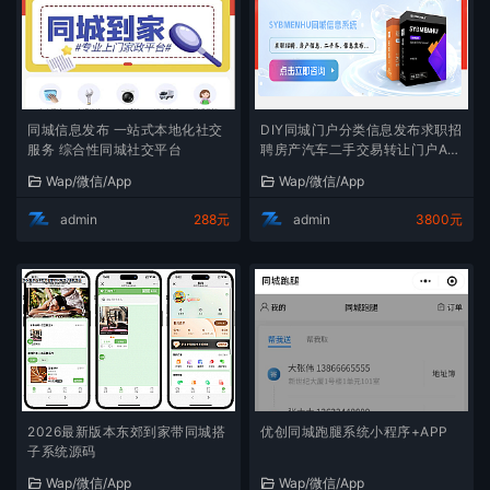
同城信息发布 一站式本地化社交
DIY同城门户分类信息发布求职招
服务 综合性同城社交平台
聘房产汽车二手交易转让门户AP
P/小程序uniapp
Wap/微信/App
Wap/微信/App
admin
288元
admin
3800元
2026最新版本东郊到家带同城搭
优创同城跑腿系统小程序+APP
子系统源码
Wap/微信/App
Wap/微信/App