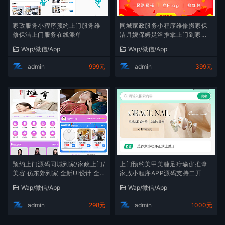
家政服务小程序预约上门服务维
同城家政服务小程序维修搬家保
修保洁上门服务在线派单
洁月嫂保姆足浴推拿上门到家预
约服务（3套不同版本）
Wap/微信/App
Wap/微信/App
admin
999元
admin
399元
预约上门源码同城到家/家政上门/
上门预约美甲美睫足疗瑜伽推拿
美容 仿东郊到家 全新UI设计 全
家政小程序APP源码支持二开
新界面布局
Wap/微信/App
Wap/微信/App
admin
298元
admin
1000元