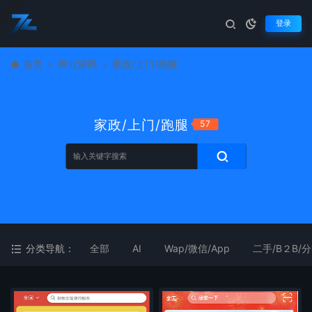
登录
首页
商业源码
家政/上门/跑腿
家政/上门/跑腿
57
分类导航：
全部
AI
Wap/微信/App
二手/B２B/