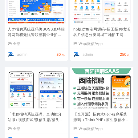
人才招聘系统源码仿BOSS直聘招
h5版仿鱼泡网源码-招工招聘找活
聘网前程无忧智联招聘企业招聘
名片信息分类同城工地招工网站
找工作网站源码招聘系统可封装A
源码tp框架
全部
Wap/微信/App
PP
admin
80元
admin
250元
「求职招聘系统源码」全功能分
【全开源】招聘求职小程序系统
站版+视频面试/微信生态/猎头服
源码（ThinkPHP+原生微信小程
务/多端适配
序）
全部
Wap/微信/App