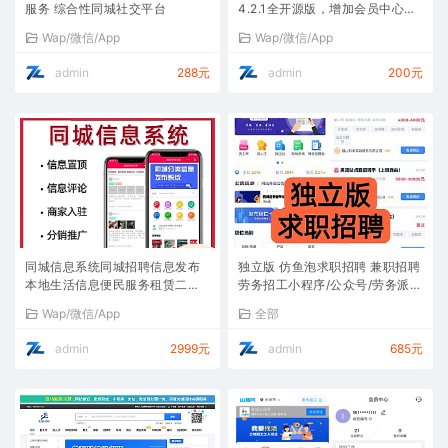
服务 综合性同城社交平台
4.2.1全开源版，增加会员中心自
定义头像与昵称功能
Wap/微信/App
Wap/微信/App
admin
288元
admin
200元
同城信息系统同城招聘信息发布
独立版 仿鱼泡求职招聘 兼职招聘
本地生活信息便民服务租赁二手
劳务招工小程序/公众号/劳务派遣
信息平台
人力资源人才boos
Wap/微信/App
全部
admin
2999元
admin
685元