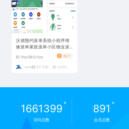
沃德预约派单系统小程序维
修派单家政派单小区物业派
单家教派单ThinkPHP+Unia
#
热门
Wap/微信/App
pp
admin
8个月前
1,430
999元
+
+
1661399
891
访问总数
会员总数