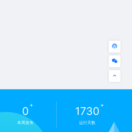
+
+
0
1730
本周发布
运行天数