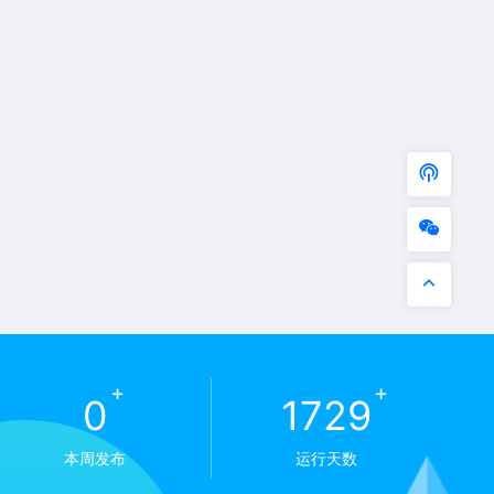
+
+
0
1729
本周发布
运行天数