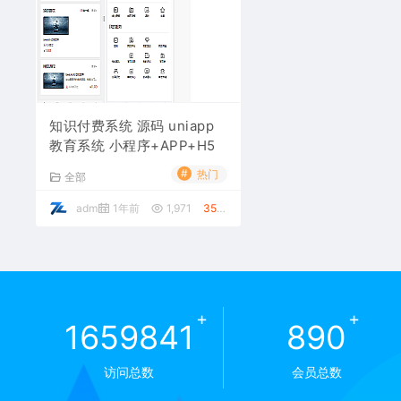
知识付费系统 源码 uniapp
教育系统 小程序+APP+H5
#
热门
全部
admin
1年前
1,971
350元
+
+
1659841
890
访问总数
会员总数