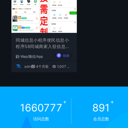
同城信息小程序便民信息小
程序58同城商家入驻信息发
布招聘小程序
#
独家
Wap/微信/App
admin
4个月前
1,007
1000元
+
+
1660777
891
访问总数
会员总数