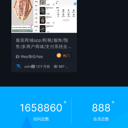
服装商城app/鞋靴/服饰/预
售/多商户商城/支付系统全开
源可二开/入驻/工厂/品牌/二
#
热门
Wap/微信/App
开
admin
12个月前
987
1099元
+
+
1658860
888
访问总数
会员总数