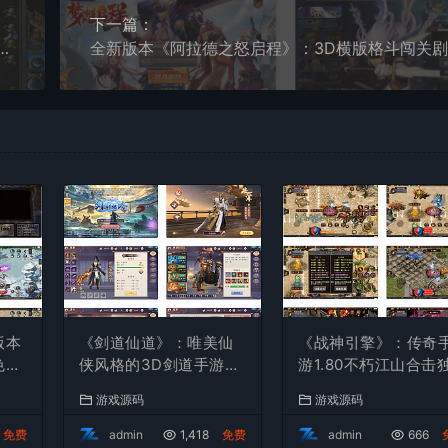
下一篇：
三职业手游_安卓端_通用视频教程_GM充值物品后台
版本
《剑道仙道》：唯美仙
《战神引擎》：传奇
色传
侠风格的3D剑道手游！
游1.80不朽江山合击
_通用
WIN学习手工服务端，
家制作版[白猪3]！支
游戏源码
游戏源码
无IP数限制，通用视频
安卓和iOS双端
教程全解析
免费
admin
1,418
免费
admin
666