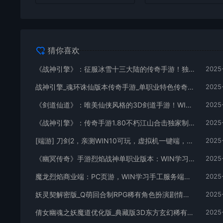
猜你喜欢
《战神引擎》：征服冰雪十三大陆的传奇手游！独特职业、Win服务端，视频架设教程全攻略
2025
战神引擎_魂环诛仙版本传奇手游_单职业特色传奇手游_Win服务端_通用视频架设教程
2025
《剑道仙道》：唯美仙侠风格的3D剑道手游！WIN学习手工服务端，无IP数限制，通用视频教程全解析
2025
《战神引擎》：传奇手游1.80不朽江山合击独家制作版[白猪3]！支持安卓和iOS双端
2025
[端游] 刀剑2，亲测WIN10可玩，虚拟机一键端，有视频教程、有GM,完整商城 ，有局域网工具
2025
《幽冥传奇》手游烈焰战神单职业版本：WIN学习手工服务端通用视频教程，GM物品充值后台，适用于安卓版
2025
魔龙烈焰商业端：PC页游，WIN学习手工服务端，通用视频教程，GM工具
2025
妖灵契解密版_Q萌回合制RPG稀有角色扮演剧情闯关手游_Linux服务端_通用视频架设教程及解密工具_GM物品后台_安卓版
2025
倩女幽魂之妖魔道优化版_典藏版3D东方玄幻稀有角色扮演剧情手游_Win服务端_视频架设教程_GM总运营后台_安卓/苹果iOS双平台
2025