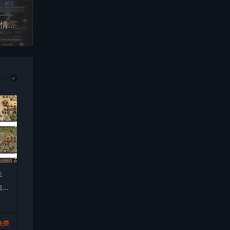
全新版本《阿拉德之怒启程》：3D横版格斗闯关剧情任务手游，支持安卓和苹果IOS双端，附带打包Linux服务端
手
独
持
免费