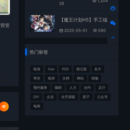
1,204
29
【魔王计划H5】手工端+视频教程+授权物品后台+运营后台
运营管
2025-05-01
590
热门标签
链游
Vue
代付
独立版
名片
寄存
相亲
文档
网站
维修
预约服务
咖啡
人力
合约
足疗
DIY
企业
全开源版
搭子
公众号
电商