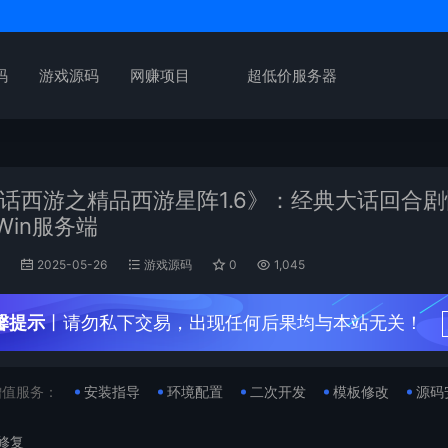
码
游戏源码
网赚项目
超低价服务器
话西游之精品西游星阵1.6》：经典大话回合
Win服务端
n
2025-05-26
游戏源码
0
1,045
馨提示
丨请勿私下交易，出现任何后果均与本站无关！
增值服务：
安装指导
环境配置
二次开发
模板修改
源码
G修复