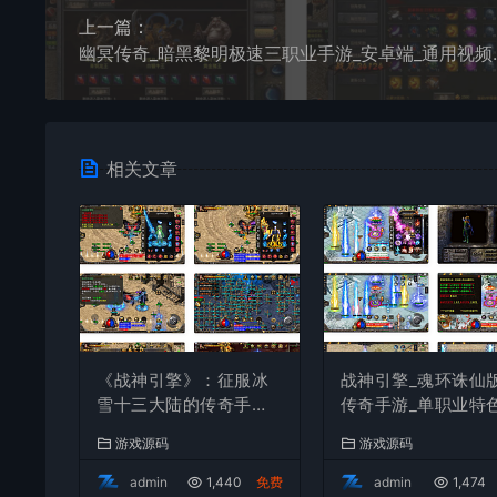
上一篇：
幽冥传奇_暗黑黎明极速
相关文章
《战神引擎》：征服冰
战神引擎_魂环诛仙
雪十三大陆的传奇手
传奇手游_单职业特
游！独特职业、Win服
奇手游_Win服务端
游戏源码
游戏源码
务端，视频架设教程全
视频架设教程
攻略
admin
1,440
免费
admin
1,474