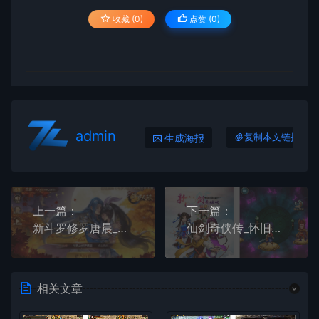
收藏 (0)
点赞 (
0
)
admin
生成海报
复制本文链接
上一篇：
下一篇：
新斗罗修罗唐晨_回合制新斗罗修罗唐晨VM镜像单机一键端+Linux学习手工外网服务端_安卓IOS苹果双端_GM授权后台_通用视频教程
仙剑奇侠传_怀旧竖版仙剑奇侠Q传_Win学习手工端_通用视频教程_GM物品充值后台_安卓IOS苹果双端
相关文章