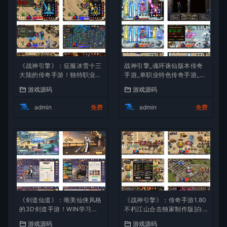
《战神引擎》：征服冰雪十三
战神引擎_魂环诛仙版本传奇
大陆的传奇手游！独特职业、
手游_单职业特色传奇手游_Wi
Win服务端，视频架设教程全
n服务端_通用视频架设教程
游戏源码
游戏源码
攻略
admin
免费
admin
免费
《剑道仙道》：唯美仙侠风格
《战神引擎》：传奇手游1.80
的3D剑道手游！WIN学习手
不朽江山合击独家制作版[白
工服务端，无IP数限制，通用
猪3]！支持安卓和iOS双端
游戏源码
游戏源码