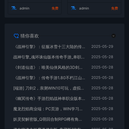
视频教程全解析
admin
免费
admin
免费
猜你喜欢
《战神引擎》：征服冰雪十三大陆的传奇手游！独特职业、Win服务端，视频架设教程全攻略
2025-05-29
战神引擎_魂环诛仙版本传奇手游_单职业特色传奇手游_Win服务端_通用视频架设教程
2025-05-28
《剑道仙道》：唯美仙侠风格的3D剑道手游！WIN学习手工服务端，无IP数限制，通用视频教程全解析
2025-05-28
《战神引擎》：传奇手游1.80不朽江山合击独家制作版[白猪3]！支持安卓和iOS双端
2025-05-28
[端游] 刀剑2，亲测WIN10可玩，虚拟机一键端，有视频教程、有GM,完整商城 ，有局域网工具
2025-05-28
《幽冥传奇》手游烈焰战神单职业版本：WIN学习手工服务端通用视频教程，GM物品充值后台，适用于安卓版
2025-05-28
魔龙烈焰商业端：PC页游，WIN学习手工服务端，通用视频教程，GM工具
2025-05-28
妖灵契解密版_Q萌回合制RPG稀有角色扮演剧情闯关手游_Linux服务端_通用视频架设教程及解密工具_GM物品后台_安卓版
2025-05-28