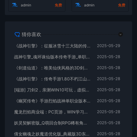
admin
免费
admin
免费
猜你喜欢
《战神引擎》：征服冰雪十三大陆的传奇手游！独特职业、Win服务端，视频架设教程全攻略
2025-05-29
战神引擎_魂环诛仙版本传奇手游_单职业特色传奇手游_Win服务端_通用视频架设教程
2025-05-28
《剑道仙道》：唯美仙侠风格的3D剑道手游！WIN学习手工服务端，无IP数限制，通用视频教程全解析
2025-05-28
《战神引擎》：传奇手游1.80不朽江山合击独家制作版[白猪3]！支持安卓和iOS双端
2025-05-28
[端游] 刀剑2，亲测WIN10可玩，虚拟机一键端，有视频教程、有GM,完整商城 ，有局域网工具
2025-05-28
《幽冥传奇》手游烈焰战神单职业版本：WIN学习手工服务端通用视频教程，GM物品充值后台，适用于安卓版
2025-05-28
魔龙烈焰商业端：PC页游，WIN学习手工服务端，通用视频教程，GM工具
2025-05-28
妖灵契解密版_Q萌回合制RPG稀有角色扮演剧情闯关手游_Linux服务端_通用视频架设教程及解密工具_GM物品后台_安卓版
2025-05-28
倩女幽魂之妖魔道优化版_典藏版3D东方玄幻稀有角色扮演剧情手游_Win服务端_视频架设教程_GM总运营后台_安卓/苹果iOS双平台
2025-05-28