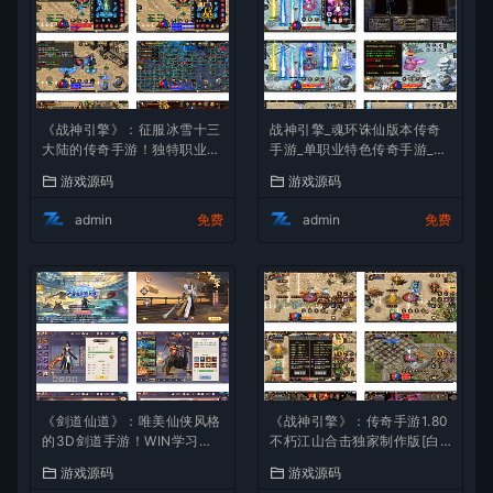
《战神引擎》：征服冰雪十三
战神引擎_魂环诛仙版本传奇
大陆的传奇手游！独特职业、
手游_单职业特色传奇手游_Wi
Win服务端，视频架设教程全
n服务端_通用视频架设教程
游戏源码
游戏源码
攻略
admin
免费
admin
免费
《剑道仙道》：唯美仙侠风格
《战神引擎》：传奇手游1.80
的3D剑道手游！WIN学习手
不朽江山合击独家制作版[白
工服务端，无IP数限制，通用
猪3]！支持安卓和iOS双端
游戏源码
游戏源码
视频教程全解析