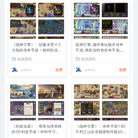
《战神引擎》：征服冰雪十三
战神引擎_魂环诛仙版本传奇
大陆的传奇手游！独特职业、
手游_单职业特色传奇手游_Wi
Win服务端，视频架设教程全
n服务端_通用视频架设教程
游戏源码
游戏源码
攻略
admin
免费
admin
免费
《剑道仙道》：唯美仙侠风格
《战神引擎》：传奇手游1.80
的3D剑道手游！WIN学习手
不朽江山合击独家制作版[白
工服务端，无IP数限制，通用
猪3]！支持安卓和iOS双端