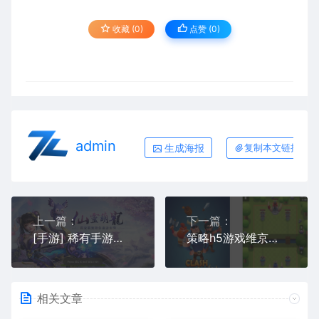
收藏 (0)
点赞 (
0
)
admin
生成海报
复制本文链接
上一篇：
下一篇：
[手游] 稀有手游童话梦手工端 御姐萝莉应有尽有漂亮时装穿不够
策略h5游戏维京战争 上传即用的html游戏
相关文章