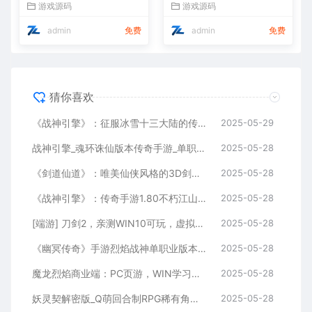
游戏源码
游戏源码
视频教程全解析
admin
免费
admin
免费
猜你喜欢
《战神引擎》：征服冰雪十三大陆的传奇手游！独特职业、Win服务端，视频架设教程全攻略
2025-05-29
战神引擎_魂环诛仙版本传奇手游_单职业特色传奇手游_Win服务端_通用视频架设教程
2025-05-28
《剑道仙道》：唯美仙侠风格的3D剑道手游！WIN学习手工服务端，无IP数限制，通用视频教程全解析
2025-05-28
《战神引擎》：传奇手游1.80不朽江山合击独家制作版[白猪3]！支持安卓和iOS双端
2025-05-28
[端游] 刀剑2，亲测WIN10可玩，虚拟机一键端，有视频教程、有GM,完整商城 ，有局域网工具
2025-05-28
《幽冥传奇》手游烈焰战神单职业版本：WIN学习手工服务端通用视频教程，GM物品充值后台，适用于安卓版
2025-05-28
魔龙烈焰商业端：PC页游，WIN学习手工服务端，通用视频教程，GM工具
2025-05-28
妖灵契解密版_Q萌回合制RPG稀有角色扮演剧情闯关手游_Linux服务端_通用视频架设教程及解密工具_GM物品后台_安卓版
2025-05-28