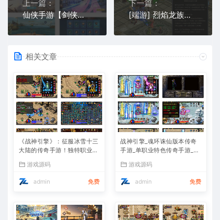
上一篇：
下一篇：
仙侠手游【剑侠情缘龙雀】10月整理Linux手工端+四件套+GM后台
[端游] 烈焰龙族页游单机版装备国家阵营系统V30一键端+GM工具
相关文章
《战神引擎》：征服冰雪十三
战神引擎_魂环诛仙版本传奇
大陆的传奇手游！独特职业、
手游_单职业特色传奇手游_Wi
Win服务端，视频架设教程全
n服务端_通用视频架设教程
游戏源码
游戏源码
攻略
admin
免费
admin
免费