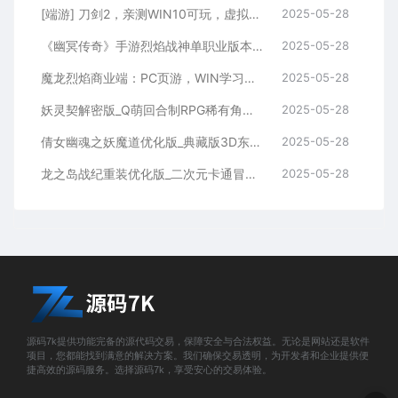
[端游] 刀剑2，亲测WIN10可玩，虚拟机一键端，有视频教程、有GM,完整商城 ，有局域网工具
2025-05-28
《幽冥传奇》手游烈焰战神单职业版本：WIN学习手工服务端通用视频教程，GM物品充值后台，适用于安卓版
2025-05-28
魔龙烈焰商业端：PC页游，WIN学习手工服务端，通用视频教程，GM工具
2025-05-28
妖灵契解密版_Q萌回合制RPG稀有角色扮演剧情闯关手游_Linux服务端_通用视频架设教程及解密工具_GM物品后台_安卓版
2025-05-28
倩女幽魂之妖魔道优化版_典藏版3D东方玄幻稀有角色扮演剧情手游_Win服务端_视频架设教程_GM总运营后台_安卓/苹果iOS双平台
2025-05-28
龙之岛战纪重装优化版_二次元卡通冒险动作角色扮演闯关手游_Win服务端_通用视频架设教程及GM工具_安卓版
2025-05-28
源码7k提供功能完备的源代码交易，保障安全与合法权益。无论是网站还是软件
项目，您都能找到满意的解决方案。我们确保交易透明，为开发者和企业提供便
捷高效的源码服务。选择源码7k，享受安心的交易体验。