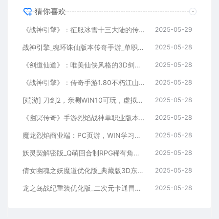
猜你喜欢
《战神引擎》：征服冰雪十三大陆的传奇手游！独特职业、Win服务端，视频架设教程全攻略
2025-05-29
战神引擎_魂环诛仙版本传奇手游_单职业特色传奇手游_Win服务端_通用视频架设教程
2025-05-28
《剑道仙道》：唯美仙侠风格的3D剑道手游！WIN学习手工服务端，无IP数限制，通用视频教程全解析
2025-05-28
《战神引擎》：传奇手游1.80不朽江山合击独家制作版[白猪3]！支持安卓和iOS双端
2025-05-28
[端游] 刀剑2，亲测WIN10可玩，虚拟机一键端，有视频教程、有GM,完整商城 ，有局域网工具
2025-05-28
《幽冥传奇》手游烈焰战神单职业版本：WIN学习手工服务端通用视频教程，GM物品充值后台，适用于安卓版
2025-05-28
魔龙烈焰商业端：PC页游，WIN学习手工服务端，通用视频教程，GM工具
2025-05-28
妖灵契解密版_Q萌回合制RPG稀有角色扮演剧情闯关手游_Linux服务端_通用视频架设教程及解密工具_GM物品后台_安卓版
2025-05-28
倩女幽魂之妖魔道优化版_典藏版3D东方玄幻稀有角色扮演剧情手游_Win服务端_视频架设教程_GM总运营后台_安卓/苹果iOS双平台
2025-05-28
龙之岛战纪重装优化版_二次元卡通冒险动作角色扮演闯关手游_Win服务端_通用视频架设教程及GM工具_安卓版
2025-05-28