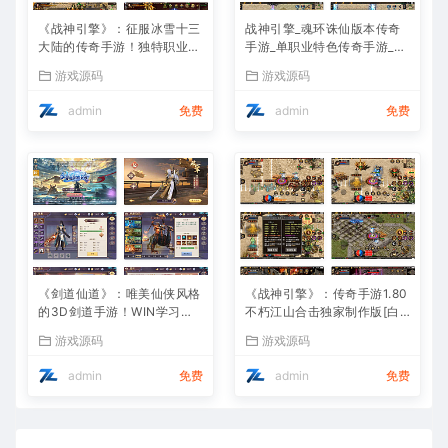
《战神引擎》：征服冰雪十三
战神引擎_魂环诛仙版本传奇
大陆的传奇手游！独特职业、
手游_单职业特色传奇手游_Wi
Win服务端，视频架设教程全
n服务端_通用视频架设教程
游戏源码
游戏源码
攻略
admin
免费
admin
免费
《剑道仙道》：唯美仙侠风格
《战神引擎》：传奇手游1.80
的3D剑道手游！WIN学习手
不朽江山合击独家制作版[白
工服务端，无IP数限制，通用
猪3]！支持安卓和iOS双端
游戏源码
游戏源码
视频教程全解析
admin
免费
admin
免费