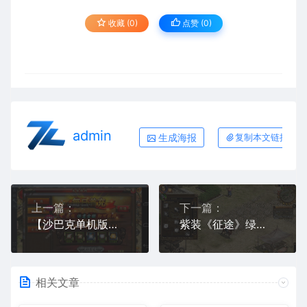
收藏 (0)
点赞 (
0
)
admin
生成海报
复制本文链接
上一篇：
下一篇：
【沙巴克单机版一键端】最新天羽服务端+GM后台工具 免架设手游单机版下载
紫装《征途》绿色安装版下载 | 免虚拟机+GM工具一键安装包
相关文章