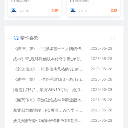
游戏源码
游戏源码
视频教程全解析
admin
免费
admin
免费
猜你喜欢
《战神引擎》：征服冰雪十三大陆的传奇手游！独特职业、Win服务端，视频架设教程全攻略
2025-05-29
战神引擎_魂环诛仙版本传奇手游_单职业特色传奇手游_Win服务端_通用视频架设教程
2025-05-28
《剑道仙道》：唯美仙侠风格的3D剑道手游！WIN学习手工服务端，无IP数限制，通用视频教程全解析
2025-05-28
《战神引擎》：传奇手游1.80不朽江山合击独家制作版[白猪3]！支持安卓和iOS双端
2025-05-28
[端游] 刀剑2，亲测WIN10可玩，虚拟机一键端，有视频教程、有GM,完整商城 ，有局域网工具
2025-05-28
《幽冥传奇》手游烈焰战神单职业版本：WIN学习手工服务端通用视频教程，GM物品充值后台，适用于安卓版
2025-05-28
魔龙烈焰商业端：PC页游，WIN学习手工服务端，通用视频教程，GM工具
2025-05-28
妖灵契解密版_Q萌回合制RPG稀有角色扮演剧情闯关手游_Linux服务端_通用视频架设教程及解密工具_GM物品后台_安卓版
2025-05-28