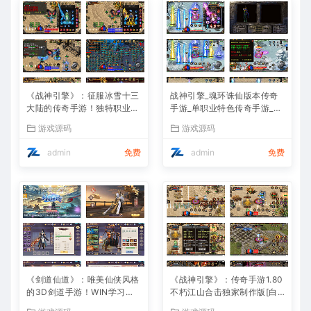
《战神引擎》：征服冰雪十三
战神引擎_魂环诛仙版本传奇
大陆的传奇手游！独特职业、
手游_单职业特色传奇手游_Wi
Win服务端，视频架设教程全
n服务端_通用视频架设教程
游戏源码
游戏源码
攻略
admin
免费
admin
免费
《剑道仙道》：唯美仙侠风格
《战神引擎》：传奇手游1.80
的3D剑道手游！WIN学习手
不朽江山合击独家制作版[白
工服务端，无IP数限制，通用
猪3]！支持安卓和iOS双端