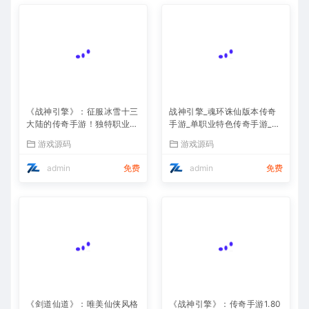
《战神引擎》：征服冰雪十三
战神引擎_魂环诛仙版本传奇
大陆的传奇手游！独特职业、
手游_单职业特色传奇手游_Wi
Win服务端，视频架设教程全
n服务端_通用视频架设教程
游戏源码
游戏源码
攻略
admin
免费
admin
免费
《剑道仙道》：唯美仙侠风格
《战神引擎》：传奇手游1.80