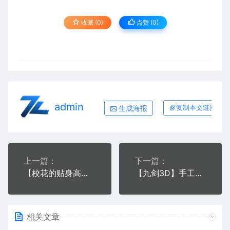
收藏 (0)
点赞 (
0
)
admin
生成海报
复制本文链接
上一篇：
下一篇：
【校花的贴身高手手游】一键安装即玩服务端单机版[带安装教程+GM工具]
【九剑3D】手工服务端仙侠游戏源码[带教程]
相关文章