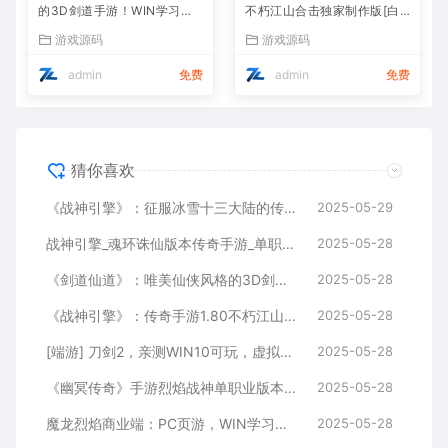
的3D剑道手游！WIN学习手
不朽江山合击独家制作版[白
工服务端，无IP数限制，通用
猪3]！支持安卓和iOS双端
游戏源码
游戏源码
视频教程全解析
admin
免费
admin
免费
猜你喜欢
《战神引擎》：征服冰雪十三大陆的传奇手游！独特职业、Win服务端，视频架设教程全攻略
2025-05-29
战神引擎_魂环诛仙版本传奇手游_单职业特色传奇手游_Win服务端_通用视频架设教程
2025-05-28
《剑道仙道》：唯美仙侠风格的3D剑道手游！WIN学习手工服务端，无IP数限制，通用视频教程全解析
2025-05-28
《战神引擎》：传奇手游1.80不朽江山合击独家制作版[白猪3]！支持安卓和iOS双端
2025-05-28
[端游] 刀剑2，亲测WIN10可玩，虚拟机一键端，有视频教程、有GM,完整商城 ，有局域网工具
2025-05-28
《幽冥传奇》手游烈焰战神单职业版本：WIN学习手工服务端通用视频教程，GM物品充值后台，适用于安卓版
2025-05-28
魔龙烈焰商业端：PC页游，WIN学习手工服务端，通用视频教程，GM工具
2025-05-28