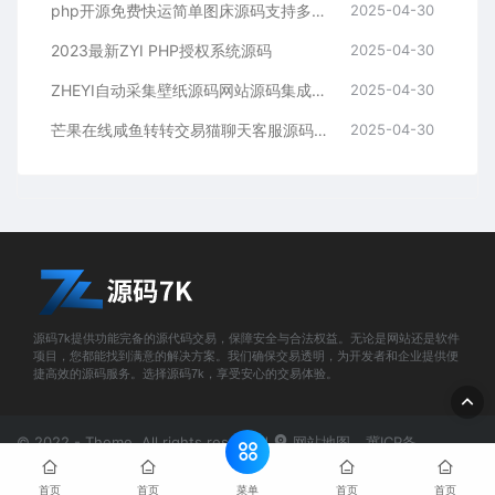
php开源免费快运简单图床源码支持多种模式接入
2025-04-30
2023最新ZYI PHP授权系统源码
2025-04-30
ZHEYI自动采集壁纸源码网站源码集成360壁纸接口
2025-04-30
芒果在线咸鱼转转交易猫聊天客服源码_支持分享图
2025-04-30
源码7k提供功能完备的源代码交易，保障安全与合法权益。无论是网站还是软件
项目，您都能找到满意的解决方案。我们确保交易透明，为开发者和企业提供便
捷高效的源码服务。选择源码7k，享受安心的交易体验。
© 2022 - Theme. All rights reserved
网站地图
冀ICP备
2024072626号-2
菜单
首页
首页
首页
首页