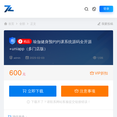
登录
首页
全部
正文
我要投稿
瑜伽健身预约约课系统源码全开源
#
精品
+uniapp（多门店版）
admin
2025-02-03
1,135
600
VIP折扣
元
立即下载
注意事项
下载不了？请联系网站客服提交链接错误！
增值服务：